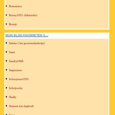
Romantica
Ronny1951 (fakteurke)
Roosje
MIJN BLOG FAVORIETEN S....
Sabine ( het groenendaelertje)
Sami
Sandra1968
Sappemeer
Schorpioen1955
Schrijverke
Shelly
Siamese kat dagboek
Sien