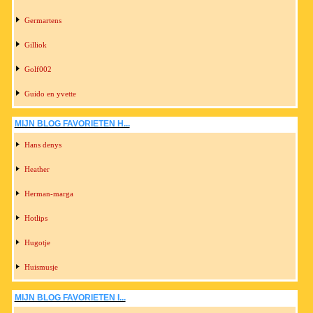
Germartens
Gilliok
Golf002
Guido en yvette
MIJN BLOG FAVORIETEN H...
Hans denys
Heather
Herman-marga
Hotlips
Hugotje
Huismusje
MIJN BLOG FAVORIETEN I...