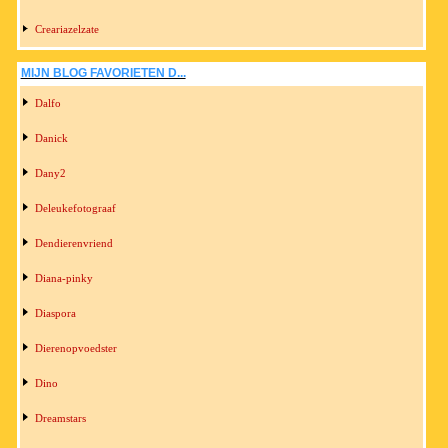
Creariazelzate
MIJN BLOG FAVORIETEN D...
Dalfo
Danick
Dany2
Deleukefotograaf
Dendierenvriend
Diana-pinky
Diaspora
Dierenopvoedster
Dino
Dreamstars