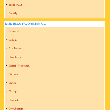
Broeder Jan
Buttrfly
MIJN BLOG FAVORIETEN C...
Casawivi
Cathlin
Cavaliertjes
Chambertje
Charel (fietsroutes)
Chrilous
Chrisje
Claartje
Claudette 61
Corrybosters