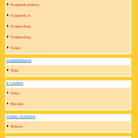
Scrapbook junktion
Scrapbook.nl
Scrapbooking
Scrapbooking
Scrapit
DOBBERMAN
Dogs
E CARDS
Gotya
Met liefs
FOREL VIJVERS
Heioord