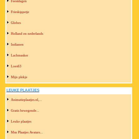
Feestdagen
Frieskippetje
Globes
Holland en nederlands
Indianen
Lachmasker
Loes63
Mijn plekje
LEUKE PLAATJES
Animatieplaatjes.nl,...
Gratis bewegende...
Leuke plaatjes
Msn Plaatjes Avatars...