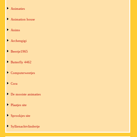
Animaties
Animation house
Anims
Archengigi
Beertje1965
Butterfly 4462
Computerweetjes
Cora
De mooiste animaties
Plaatjes site
Sprookjes site
Syllienachtvlindertje