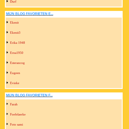
Durf
MIJN BLOG FAVORIETEN E...
Ekenit
Ekenit3
Erika 1948
Erna1950
Esterancog
Eugeen
Evieke
MIJN BLOG FAVORIETEN F...
Farah
Foefelaerke
Foto sami