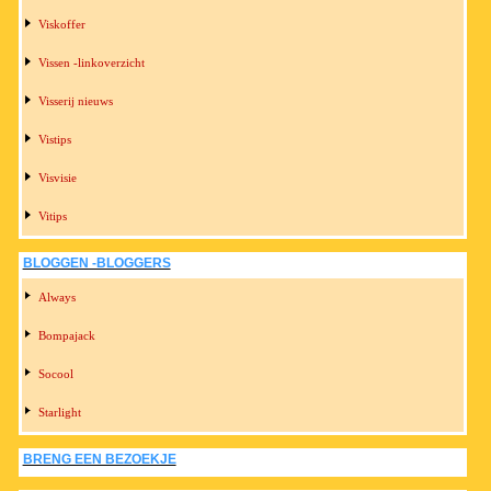
Viskoffer
Vissen -linkoverzicht
Visserij nieuws
Vistips
Visvisie
Vitips
BLOGGEN -BLOGGERS
Always
Bompajack
Socool
Starlight
BRENG EEN BEZOEKJE