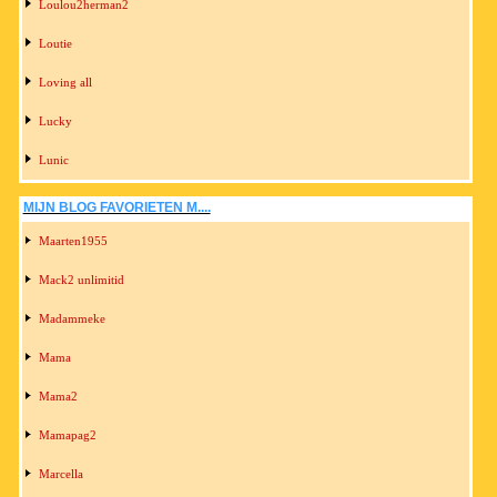
Loulou2herman2
Loutie
Loving all
Lucky
Lunic
MIJN BLOG FAVORIETEN M....
Maarten1955
Mack2 unlimitid
Madammeke
Mama
Mama2
Mamapag2
Marcella