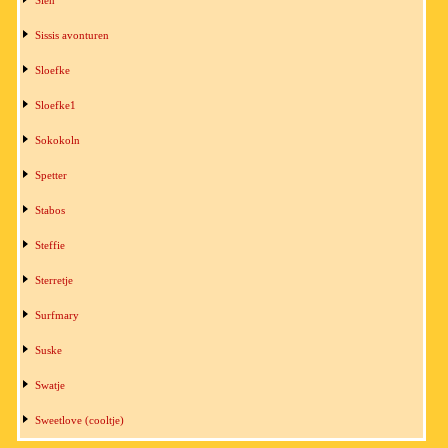
Sissis avonturen
Sloefke
Sloefke1
Sokokoln
Spetter
Stabos
Steffie
Sterretje
Surfmary
Suske
Swatje
Sweetlove (cooltje)