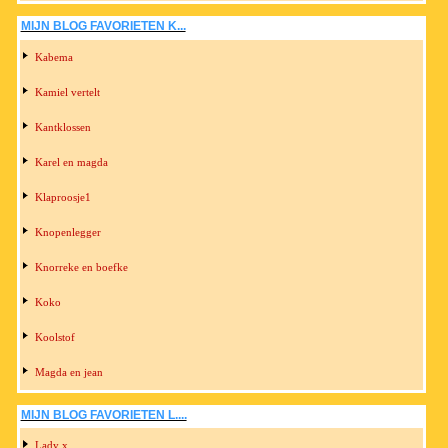
MIJN BLOG FAVORIETEN K...
Kabema
Kamiel vertelt
Kantklossen
Karel en magda
Klaproosje1
Knopenlegger
Knorreke en boefke
Koko
Koolstof
Magda en jean
MIJN BLOG FAVORIETEN L....
Lady x