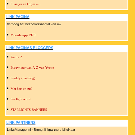
PLaatjes en Gifjes --...
LINK PAGINA
Verhoog het bezoekersaantal van uw
Moonlampje1979
LINK PAGINAS BLOGGERS
Andre 2
Blogwijzer van A-Z van Yvette
Freddy (fredslog)
Met hart en ziel
Starlight world
STARLIGHTS BANNERS
LINK PARTNERS
LinksManager.nl - Brengt linkpartners bij elkaar