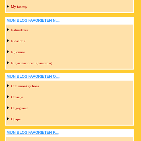
My fantasy
MIJN BLOG FAVORIETEN N....
Natuurfreek
Nida1952
Nijlcruise
Ninjazinavincent (canicross)
MIJN BLOG FAVORIETEN O....
Ofthemonkey lions
Omaatje
Ongegrond
Opapat
MIJN BLOG FAVORIETEN P....