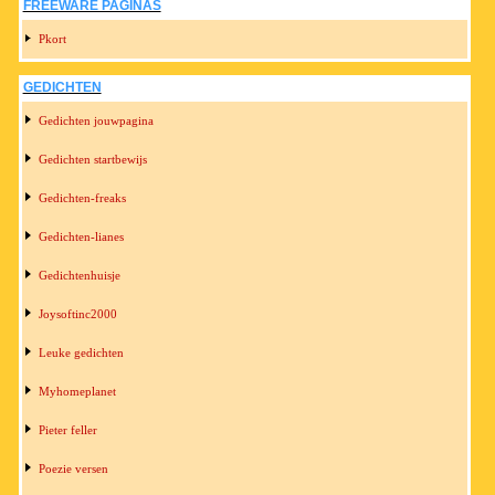
FREEWARE PAGINAS
Pkort
GEDICHTEN
Gedichten jouwpagina
Gedichten startbewijs
Gedichten-freaks
Gedichten-lianes
Gedichtenhuisje
Joysoftinc2000
Leuke gedichten
Myhomeplanet
Pieter feller
Poezie versen