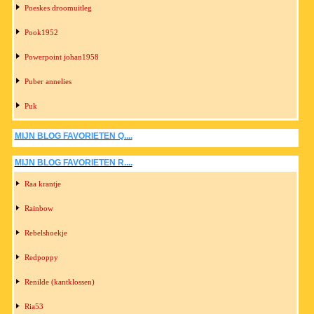
Poeskes droomuitleg
Pook1952
Powerpoint johan1958
Puber annelies
Puk
MIJN BLOG FAVORIETEN Q....
MIJN BLOG FAVORIETEN R....
Raa krantje
Rainbow
Rebelshoekje
Redpoppy
Renilde (kantklossen)
Ria53