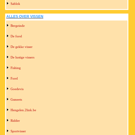
Sablok
ALLES OVER VISSEN
Bergeinde
De forel
De gekke visser
De lustige vissers
Fishing
Forel
Goedevis
Gsmeets
Hengelen.2link.be
Ridder
Sportvisser