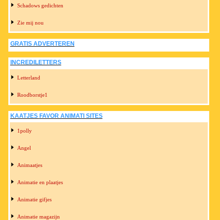
Schadows gedichten
Zie mij nou
GRATIS ADVERTEREN
INCREDILETTERS
Letterland
Roodborstje1
KAATJES FAVOR ANIMATI SITES
1polly
Angel
Animaatjes
Animatie en plaatjes
Animatie gifjes
Animatie magazijn