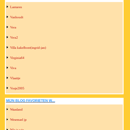
Lantaren
Vanhoudt
Vera
Vera2
Villa kakelbont(ingrid-jan)
Virginia64
Viva
Vlaaitje
Vosje2005
MIJN BLOG FAVORIETEN W....
Waasland
Wesemael jp
Wie is wie