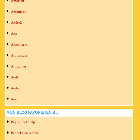
Amorfati
Amouretje
Andre2
Ann
Annemarie
Arthosteart
Artistlover
Avdl
Avdw
Aye
MIJN BLOG FAVORIETEN B...
Begrijp het nietje
Benneke en redone