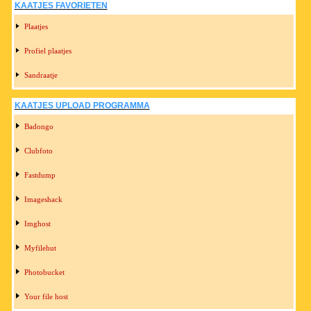
KAATJES FAVORIETEN
Plaatjes
Profiel plaatjes
Sandraatje
KAATJES UPLOAD PROGRAMMA
Badongo
Clubfoto
Fastdump
Imageshack
Imghost
Myfilehut
Photobucket
Your file host