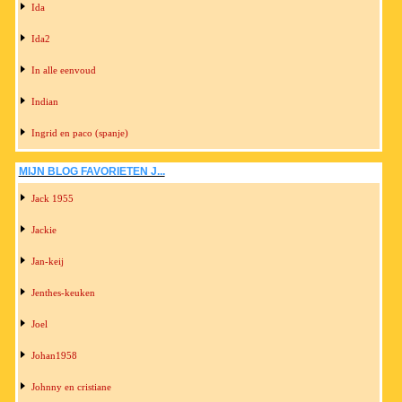
Ida
Ida2
In alle eenvoud
Indian
Ingrid en paco (spanje)
MIJN BLOG FAVORIETEN J...
Jack 1955
Jackie
Jan-keij
Jenthes-keuken
Joel
Johan1958
Johnny en cristiane