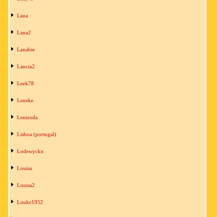
Lana
Lana2
Lanabie
Lancia2
Leek78
Leneke
Lenieoda
Lisboa (portugal)
Lodewyckx
Louisa
Louisa2
Louke1952